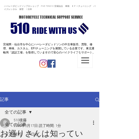
ハーレーダビッドソンプロショップ FIVE TEN510 宮城仙台 車検 ＥＦＩチューニング バ
イクレンタル 保管 | 日本
MOTORCYCLE TECHNICAL SUPPORT SERVICE
510
RIDE WITH US
宮城県・仙台市を中心にハーレーダビッドソンの中古車販売、買取、修
理、車検、カスタム、EFIチューニングを展開している企業です。
東北運
輸局「認証工場」を取得していますので安心のバイクライフをサポート。
記事
全ての記事
510後藤
全ての記事
2025年3月17日
読了時間: 1分
お巡りさんは知ってい
タイ旅行 ブログ