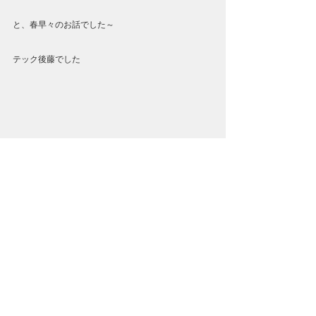
と、春早々のお話でした～
テック後藤でした
すべて表示
最新記事