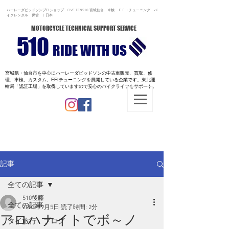
ハーレーダビッドソンプロショップ FIVE TEN510 宮城仙台 車検 ＥＦＩチューニング バ
イクレンタル 保管 | 日本
MOTORCYCLE TECHNICAL SUPPORT SERVICE
510
RIDE WITH US
宮城県・仙台市を中心にハーレーダビッドソンの中古車販売、買取、修
理、車検、カスタム、EFIチューニングを展開している企業です。
東北運
輸局「認証工場」を取得していますので安心のバイクライフをサポート。
記事
全ての記事
510後藤
全ての記事
2023年9月5日
読了時間: 2分
アロハナイトでボ～ノ
タイ旅行 ブログ