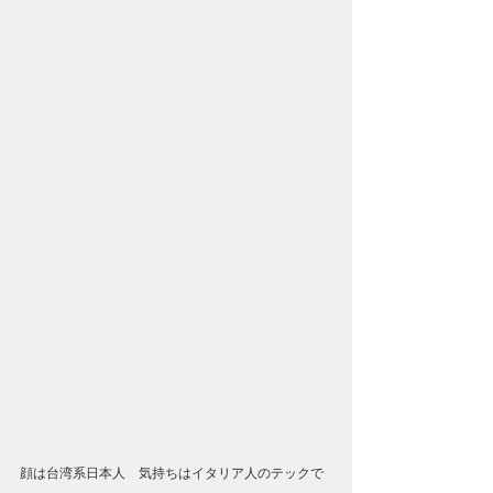
顔は台湾系日本人　気持ちはイタリア人のテックで