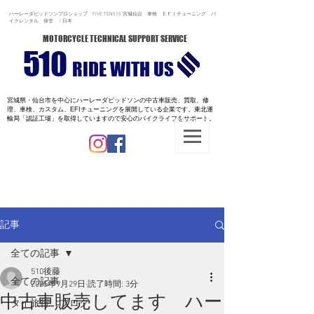
ハーレーダビッドソンプロショップ FIVE TEN510 宮城仙台 車検 ＥＦＩチューニング バ
イクレンタル 保管 | 日本
MOTORCYCLE TECHNICAL SUPPORT SERVICE
510
RIDE WITH US
宮城県・仙台市を中心にハーレーダビッドソンの中古車販売、買取、修
理、車検、カスタム、EFIチューニングを展開している企業です。
東北運
輸局「認証工場」を取得していますので安心のバイクライフをサポート。
記事
全ての記事
510後藤
全ての記事
2025年9月29日
読了時間: 3分
中古車販売してます ハー
タイ旅行 ブログ