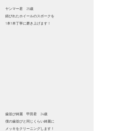
ヤンマー君　25歳
錆びれたホイールのスポークを
1本1本丁寧に磨き上げます！
歯並び綺麗　甲田君　24歳
僕の歯並びと同じくらい綺麗に
メッキをクリーニングします！