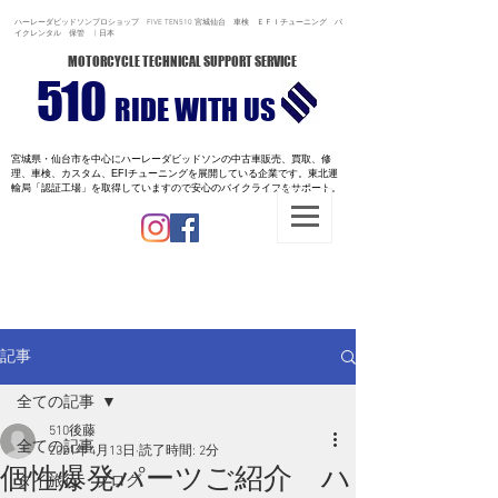
ハーレーダビッドソンプロショップ FIVE TEN510 宮城仙台 車検 ＥＦＩチューニング バ
イクレンタル 保管 | 日本
MOTORCYCLE TECHNICAL SUPPORT SERVICE
510
RIDE WITH US
宮城県・仙台市を中心にハーレーダビッドソンの中古車販売、買取、修
理、車検、カスタム、EFIチューニングを展開している企業です。
東北運
輸局「認証工場」を取得していますので安心のバイクライフをサポート。
記事
全ての記事
510後藤
全ての記事
2021年4月13日
読了時間: 2分
個性爆発パーツご紹介 ハ
タイ旅行 ブログ