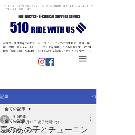
ハーレーダビッドソンプロショップ FIVE TEN510 宮城仙台 車検 ＥＦＩチューニング バ
イクレンタル 保管 | 日本
MOTORCYCLE TECHNICAL SUPPORT SERVICE
510
RIDE WITH US
宮城県・仙台市を中心にハーレーダビッドソンの中古車販売、買取、修
理、車検、カスタム、EFIチューニングを展開している企業です。
東北運
輸局「認証工場」を取得していますので安心のバイクライフをサポート。
記事
全ての記事
510後藤
全ての記事
2021年5月15日
読了時間: 2分
夏のあの子とチューニン
タイ旅行 ブログ