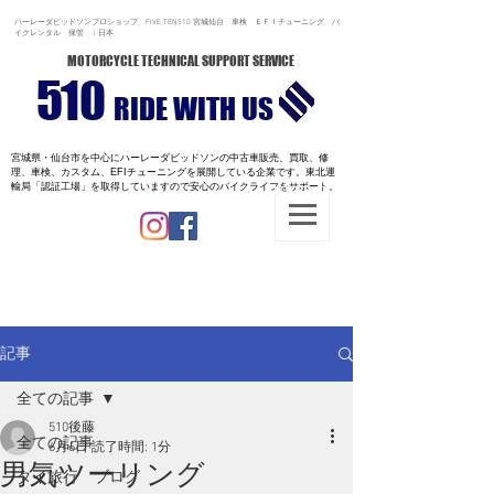
ハーレーダビッドソンプロショップ FIVE TEN510 宮城仙台 車検 ＥＦＩチューニング バ
イクレンタル 保管 | 日本
MOTORCYCLE TECHNICAL SUPPORT SERVICE
510
RIDE WITH US
宮城県・仙台市を中心にハーレーダビッドソンの中古車販売、買取、修
理、車検、カスタム、EFIチューニングを展開している企業です。
東北運
輸局「認証工場」を取得していますので安心のバイクライフをサポート。
記事
全ての記事
510後藤
全ての記事
6月6日
読了時間: 1分
男気ツーリング
タイ旅行 ブログ