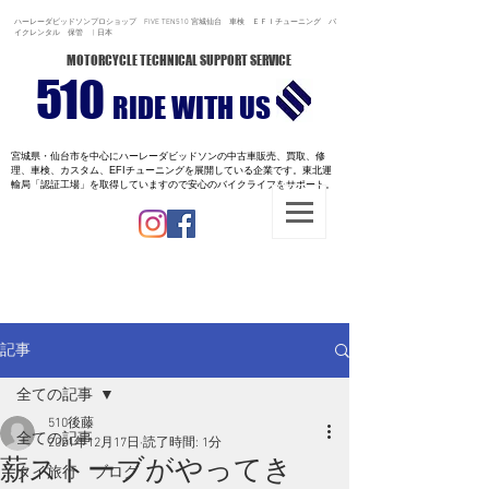
ハーレーダビッドソンプロショップ FIVE TEN510 宮城仙台 車検 ＥＦＩチューニング バ
イクレンタル 保管 | 日本
MOTORCYCLE TECHNICAL SUPPORT SERVICE
510
RIDE WITH US
宮城県・仙台市を中心にハーレーダビッドソンの中古車販売、買取、修
理、車検、カスタム、EFIチューニングを展開している企業です。
東北運
輸局「認証工場」を取得していますので安心のバイクライフをサポート。
記事
全ての記事
510後藤
全ての記事
2021年12月17日
読了時間: 1分
薪ストーブがやってき
タイ旅行 ブログ