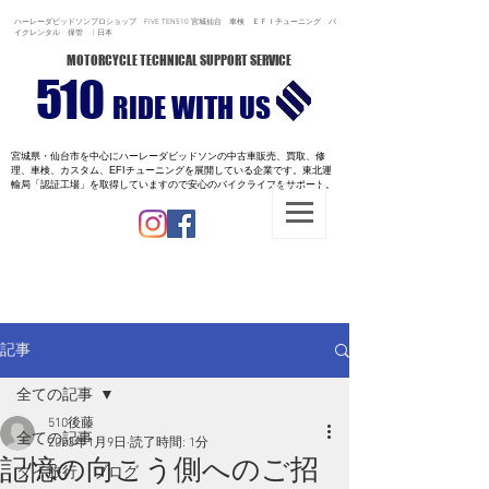
ハーレーダビッドソンプロショップ FIVE TEN510 宮城仙台 車検 ＥＦＩチューニング バ
イクレンタル 保管 | 日本
MOTORCYCLE TECHNICAL SUPPORT SERVICE
510
RIDE WITH US
宮城県・仙台市を中心にハーレーダビッドソンの中古車販売、買取、修
理、車検、カスタム、EFIチューニングを展開している企業です。
東北運
輸局「認証工場」を取得していますので安心のバイクライフをサポート。
記事
全ての記事
510後藤
全ての記事
2023年1月9日
読了時間: 1分
記憶の向こう側へのご招
タイ旅行 ブログ