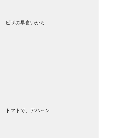
ピザの早食いから
トマトで、アハ～ン