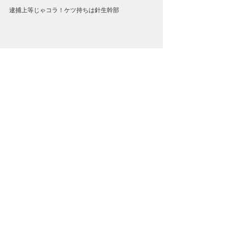
逮捕上等じゃコラ！ケツ持ちは針生幹部
開催日は８月１０日の日曜日
※次の日は祝日月曜ですので夜遊びOK
集合時間　16時ファイブテン予定
食事代　３５００円くらい
注意点　夜間走行のため薄めのサングラスが〇
現在１２名がエントリー済み
残り枠が少ないです
オリジナルアロハをお持ちで