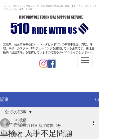
ハーレーダビッドソンプロショップ FIVE TEN510 宮城仙台 車検 ＥＦＩチューニング バ
イクレンタル 保管 | 日本
MOTORCYCLE TECHNICAL SUPPORT SERVICE
510
RIDE WITH US
宮城県・仙台市を中心にハーレーダビッドソンの中古車販売、買取、修
理、車検、カスタム、EFIチューニングを展開している企業です。
東北運
輸局「認証工場」を取得していますので安心のバイクライフをサポート。
記事
全ての記事
510後藤
全ての記事
2025年7月19日
読了時間: 2分
車検と人手不足問題
タイ旅行 ブログ