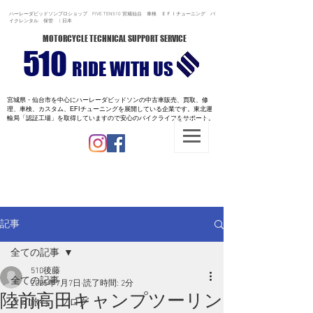
ハーレーダビッドソンプロショップ FIVE TEN510 宮城仙台 車検 ＥＦＩチューニング バ
イクレンタル 保管 | 日本
MOTORCYCLE TECHNICAL SUPPORT SERVICE
510
RIDE WITH US
宮城県・仙台市を中心にハーレーダビッドソンの中古車販売、買取、修
理、車検、カスタム、EFIチューニングを展開している企業です。
東北運
輸局「認証工場」を取得していますので安心のバイクライフをサポート。
記事
全ての記事
510後藤
全ての記事
2025年7月7日
読了時間: 2分
陸前高田キャンプツーリン
タイ旅行 ブログ