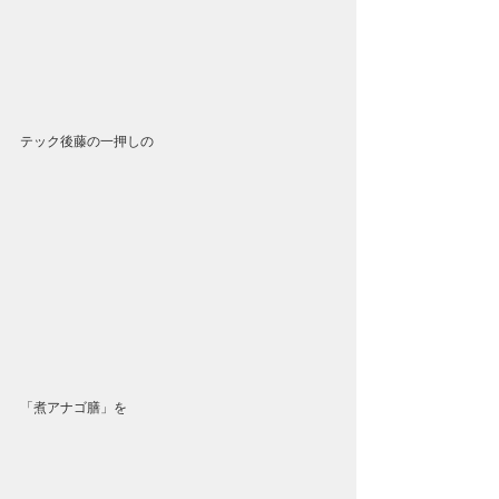
テック後藤の一押しの
「煮アナゴ膳」を