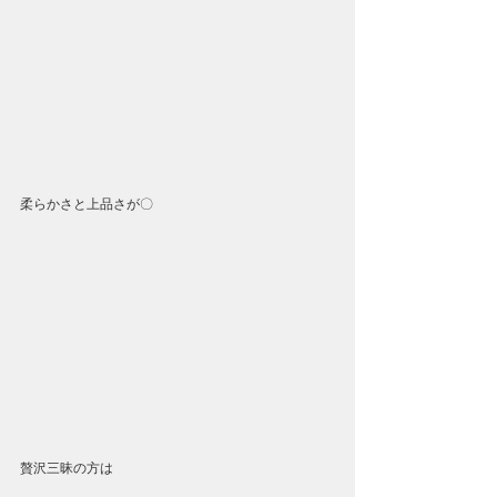
柔らかさと上品さが〇
贅沢三昧の方は