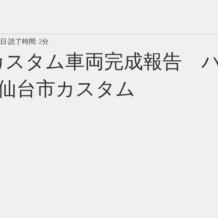
9日
読了時間: 2分
SBカスタム車両完成報告 
仙台市カスタム