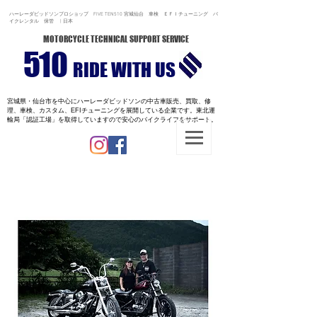
ハーレーダビッドソンプロショップ FIVE TEN510 宮城仙台 車検 ＥＦＩチューニング バ
イクレンタル 保管 | 日本
MOTORCYCLE TECHNICAL SUPPORT SERVICE
510
RIDE WITH US
宮城県・仙台市を中心にハーレーダビッドソンの中古車販売、買取、修
理、車検、カスタム、EFIチューニングを展開している企業です。
東北運
輸局「認証工場」を取得していますので安心のバイクライフをサポート。