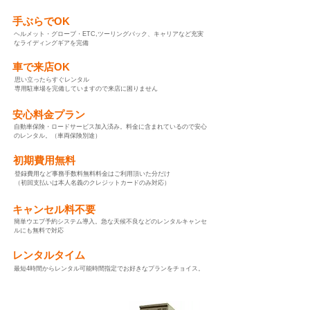
​ 手ぶらでOK
​ヘルメット・グローブ・ETC,ツーリングバック、キャリアなど充実
なライディングギアを完備
​ 車で来店OK
​思い立ったらすぐレンタル
専用駐車場を完備していますので来店に困りません
​ 安心料金プラン
​自動車保険・ロードサービス加入済み。料金に含まれているので安心
のレンタル。（車両保険別途）
​初期費用無料
​登録費用など事務手数料無料料金はご利用頂いた分だけ
（初回支払いは本人名義のクレジットカードのみ対応）
​キャンセル料不要
​簡単ウエブ予約システム導入。急な天候不良などのレンタルキャンセ
ルにも無料で対応
​ レンタルタイム
​最短4時間からレンタル可能時間指定でお好きなプランをチョイス。