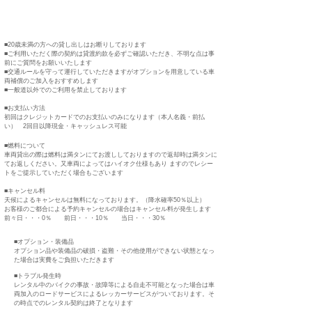
​ 確認事項
​■20歳未満の方への貸し出しはお断りしております
■ご利用いただく際の契約は貸渡約款を必ずご確認いただき、不明な点は事
前にご質問をお願いいたします
■交通ルールを守って運行していただきますがオプションを用意している車
両補償のご加入をおすすめします
​■一般道以外でのご利用を禁止しております
​■お支払い方法
初回はクレジットカードでのお支払いのみになります（本人名義・前払
い） 2回目以降現金・キャッシュレス可能
​■燃料について
車両貸出の際は燃料は満タンにてお渡ししておりますので返却時は満タンに
てお返しください。又車両によってはハイオク仕様もあり ますのでレシー
トをご提示していただく場合もございます
​■キャンセル料
天候によるキャンセルは無料になっております。（降水確率50％以上）
お客様のご都合による予約キャンセルの場合はキャンセル料が発生します
前々日・・・0％ 前日・・・10％ 当日・・・30％
​■オプション・装備品
オプション品や装備品の破損・盗難・その他使用ができない状態となっ
た場合は実費をご負担いただきます
​■トラブル発生時
レンタル中のバイクの事故・故障等による自走不可能となった場合は車
両加入のロードサービスによるレッカーサービスがついております
。そ
の時点でのレンタル契約は終了となります