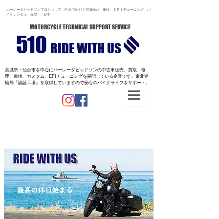
ハーレーダビッドソンプロショップ FIVE TEN510 宮城仙台 車検 ＥＦＩチューニング バ
イクレンタル 保管 | 日本
MOTORCYCLE TECHNICAL SUPPORT SERVICE
510
RIDE WITH US
宮城県・仙台市を中心にハーレーダビッドソンの中古車販売、買取、修
理、車検、カスタム、EFIチューニングを展開している企業です。
東北運
輸局「認証工場」を取得していますので安心のバイクライフをサポート。