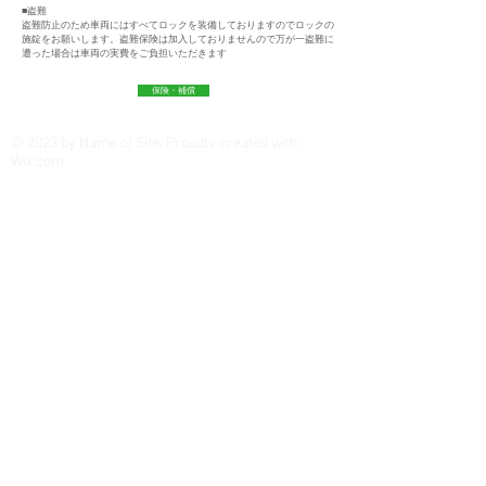
​■盗難
盗難防止のため車両にはすべてロックを装備しておりますのでロックの
施錠をお願いします
。盗難保険は加入しておりませんので万が一盗難に
遭った場合は車両の実費をご負担いただきます
保険・補償
© 2023 by Name of Site. Proudly created with
Wix.com