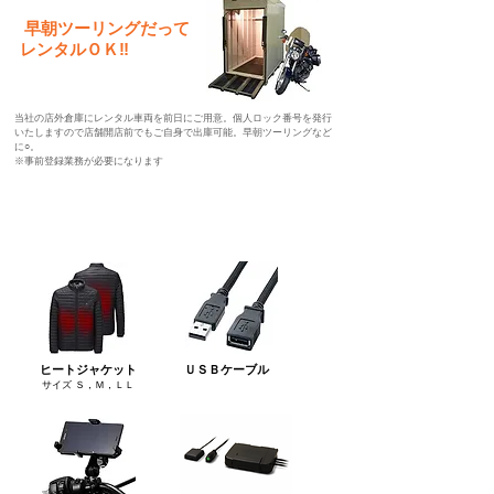
​ 早朝ツーリングだって
レンタルＯＫ‼
​当社の店外倉庫にレンタル車両を前日にご用意。個人ロック番号を発行
いたしますので店舗開店前でもご自身で出庫可能。早朝ツーリングなど
に○。
※事前登録業務が必要になります
​全レンタル車両 標準装備
​ヒートジャケット
​ＵＳＢケーブル
​サイズ Ｓ，Ｍ，ＬＬ