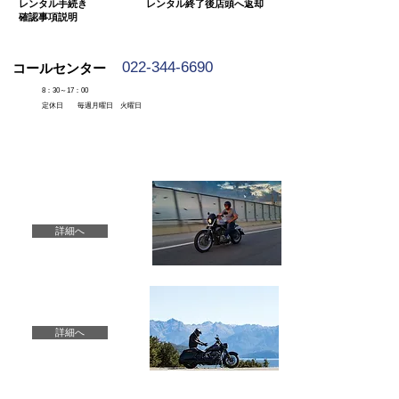
​レンタル手続き
​レンタル終了後店頭へ返却
確認事項説明
​022-344-6690
​コールセンター
​8：30～17：00
​定休日 毎週月曜日 火曜日
​ レンタル料金・モデル
詳細へ
​ 説明動画
詳細へ